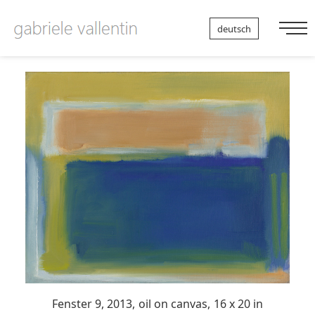
Nav
deutsch
auf
Fenster 9, 2013,
oil on canvas,
16 x 20 in