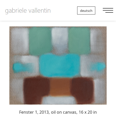
Nav
deutsch
auf
Fenster 1, 2013,
oil on canvas,
16 x 20 in